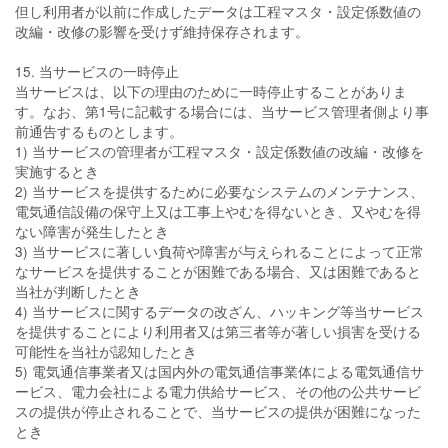
但し利用者が以前に作成したデータは工程マスタ・設定係数値の
改編・改修の影響を受けず維持保存されます。
15. 当サービスの一時停止
当サービスは、以下の理由のために一時停止することがありま
す。なお、第1号に記載する場合には、当サービス管理者側より事
前通告するものとします。
1) 当サービスの管理者が工程マスタ・設定係数値の改編・改修を
実施するとき
2) 当サービスを提供するために必要なシステムのメンテナンス、
電気通信設備の保守上又は工事上やむを得ないとき、又やむを得
ない障害が発生したとき
3) 当サービスに著しい負荷や障害が与えられることによって正常
なサービスを提供することが困難である場合、又は困難であると
当社が判断したとき
4) 当サービスに関するデータの改ざん、ハッキング等当サービス
を提供することにより利用者又は第三者等が著しい損害を受ける
可能性を当社が認知したとき
5) 電気通信事業者又は国内外の電気通信事業体による電気通信サ
ービス、電力会社による電力供給サービス、その他の公共サービ
スの提供が停止されることで、当サービスの提供が困難になった
とき