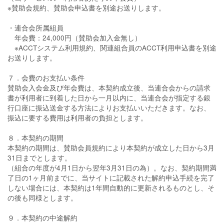
※賛助会規約、賛助会申込書を別途お送りします。
・連合会所属組員
年会費：24,000円（賛助会加入金無し）
※ACCTシステム利用規約、関連組合員のACCT利用申込書を別途
お送りします。
７．会費のお支払い条件
賛助会入会金及び年会費は、本契約成立後、当連合会からの請求
書が利用者に到着した日から一月以内に、当連合会が指定する銀
行口座に振込送金する方法によりお支払いいただきます。なお、
振込に要する費用は利用者の負担とします。
８．本契約の期間
本契約の期間は、賛助会員規約により本契約が成立した日から3月
31日までとします。
（組合の年度が4月1日から翌年3月31日の為）。なお、契約期間満
了日の1ヶ月前までに、当サイトに記載された解約申込手続を完了
しない場合には、本契約は1年間自動的に更新されるものとし、そ
の後も同様とします。
９．本契約の中途解約