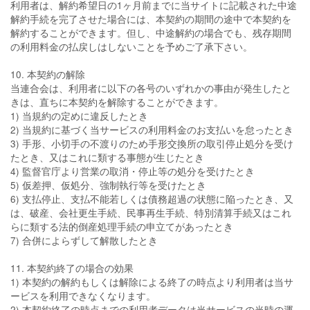
利用者は、解約希望日の1ヶ月前までに当サイトに記載された中途
解約手続を完了させた場合には、本契約の期間の途中で本契約を
解約することができます。但し、中途解約の場合でも、残存期間
の利用料金の払戻しはしないことを予めご了承下さい。
10. 本契約の解除
当連合会は、利用者に以下の各号のいずれかの事由が発生したと
きは、直ちに本契約を解除することができます。
1) 当規約の定めに違反したとき
2) 当規約に基づく当サービスの利用料金のお支払いを怠ったとき
3) 手形、小切手の不渡りのため手形交換所の取引停止処分を受け
たとき、又はこれに類する事態が生じたとき
4) 監督官庁より営業の取消・停止等の処分を受けたとき
5) 仮差押、仮処分、強制執行等を受けたとき
6) 支払停止、支払不能若しくは債務超過の状態に陥ったとき、又
は、破産、会社更生手続、民事再生手続、特別清算手続又はこれ
らに類する法的倒産処理手続の申立てがあったとき
7) 合併によらずして解散したとき
11. 本契約終了の場合の効果
1) 本契約の解約もしくは解除による終了の時点より利用者は当サ
ービスを利用できなくなります。
2) 本契約終了の時点までの利用者データは当サービスの当時の運