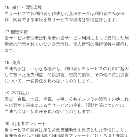
16. 保存・閲覧環境
当サービスで各利用者が作成した見積データは利用者のみが保
存、閲覧できる環境を当サービス管理者は管理監督します。
17.機密保持
当サービス管理者は利用者の当サービス利用によって受領した利
用者の開示されていない企業情報、個人情報の機密保持を履行し
ます。
18. 免責
当連合会は、いかなる場合も、利用者が当サービスの利用に起因
して被った逸失利益、間接損害、懲罰的損害、その他の特別損害
について、一切責任を負わないものとします。
19. 不可抗力
天災、台風、地震、停電、火事、公共インフラの障害その他これ
らに類する事由による当サービスの停止、誤動作等については、
当連合会は一切責任を負わないものとします。
20. 利用者アンケート
当サービスの開発は厚生労働省補助金を原資とした事情により、
当連合会からの利用者の利用状況アンケートに対する協力要請を