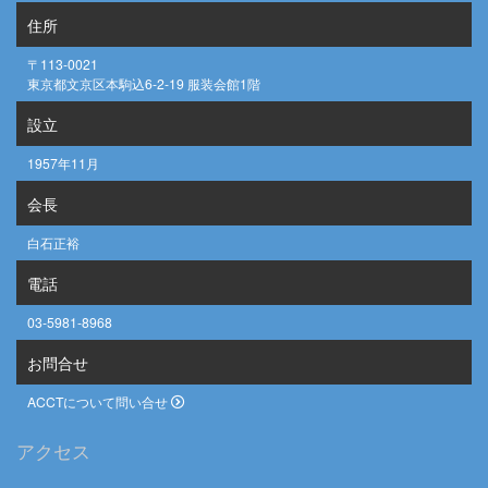
住所
〒113-0021
東京都文京区本駒込6-2-19 服装会館1階
設立
1957年11月
会長
白石正裕
電話
03-5981-8968
お問合せ
ACCTについて問い合せ
アクセス